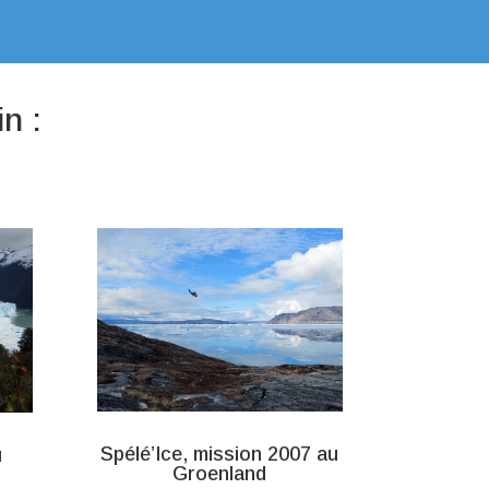
n :
Spélé’Ice, mission 2007 au
u
Groenland