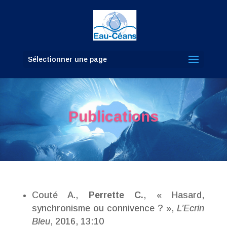
Sélectionner une page
Publications
Couté A.,
Perrette C.
, « Hasard,
synchronisme ou connivence ? »,
L’Ecrin
Bleu
, 2016, 13:10