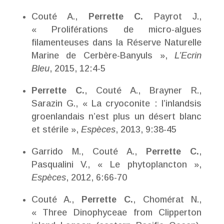
Couté A.,
Perrette C.
Payrot J.,
« Proliférations de micro-algues
filamenteuses dans la Réserve Naturelle
Marine de Cerbère-Banyuls »,
L’Ecrin
Bleu
, 2015, 12:4-5
Perrette C.
, Couté A., Brayner R.,
Sarazin G., « La cryoconite : l’inlandsis
groenlandais n’est plus un désert blanc
et stérile »,
Espèces
, 2013, 9:38-45
Garrido M., Couté A.,
Perrette C.
,
Pasqualini V., « Le phytoplancton »,
Espèces
, 2012, 6:66-70
Couté A.,
Perrette C.
, Chomérat N.,
« Three Dinophyceae from Clipperton