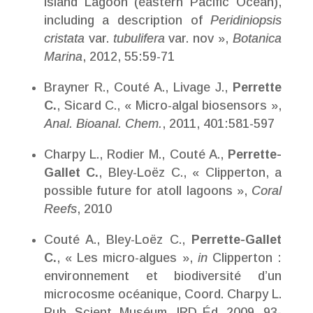
island Lagoon (eastern Pacific Ocean),
including a description of
Peridiniopsis
cristata
var.
tubulifera
var. nov »,
Botanica
Marina
, 2012, 55:59-71
Brayner R., Couté A., Livage J.,
Perrette
C.
, Sicard C., « Micro-algal biosensors »,
Anal. Bioanal. Chem.
, 2011, 401:581-597
Charpy L., Rodier M., Couté A.,
Perrette-
Gallet C.
, Bley-Loëz C., « Clipperton, a
possible future for atoll lagoons »,
Coral
Reefs
, 2010
Couté A., Bley-Loëz C.,
Perrette-Gallet
C.
, « Les micro-algues »,
in
Clipperton :
environnement et biodiversité d’un
microcosme océanique, Coord. Charpy L.
Pub. Scient. Muséum, IRD Éd, 2009, 93-