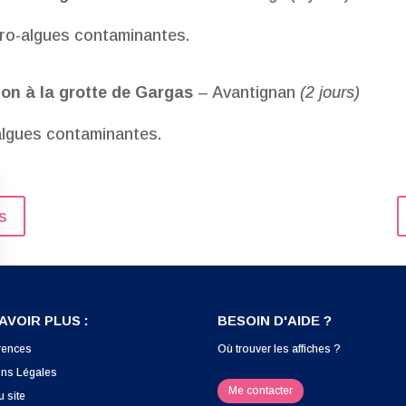
cro-algues contaminantes.
ion à la grotte de Gargas
– Avantignan
(2 jours)
algues contaminantes.
s
AVOIR PLUS :
BESOIN D'AIDE ?
rences
Où trouver les affiches ?
ons Légales
Me contacter
u site