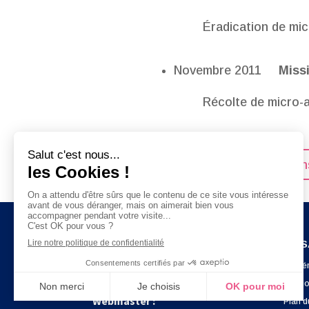
Éradication de mi
Novembre 2011
Miss
Récolte de micro-
Les publication
EN S
Eau-Céans
Confé
© Tous Droits Réservés
Menti
Webmaster :
Plan d